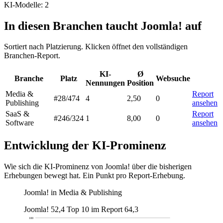
KI-Modelle: 2
In diesen Branchen taucht Joomla! auf
Sortiert nach Platzierung. Klicken öffnet den vollständigen
Branchen-Report.
KI-
Ø
Branche
Platz
Websuche
Nennungen
Position
Media &
Report
#28
/474
4
2,50
0
Publishing
ansehen
SaaS &
Report
#246
/324
1
8,00
0
Software
ansehen
Entwicklung der KI-Prominenz
Wie sich die KI-Prominenz von Joomla! über die bisherigen
Erhebungen bewegt hat. Ein Punkt pro Report-Erhebung.
Joomla! in Media & Publishing
Joomla!
52,4
Top 10 im Report
64,3
100