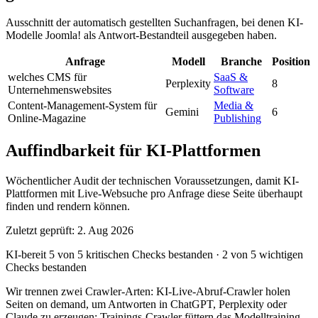
Ausschnitt der automatisch gestellten Suchanfragen, bei denen KI-
Modelle Joomla! als Antwort-Bestandteil ausgegeben haben.
Anfrage
Modell
Branche
Position
welches CMS für
SaaS &
Perplexity
8
Unternehmenswebsites
Software
Content-Management-System für
Media &
Gemini
6
Online-Magazine
Publishing
Auffindbarkeit für KI-Plattformen
Wöchentlicher Audit der technischen Voraussetzungen, damit KI-
Plattformen mit Live-Websuche pro Anfrage diese Seite überhaupt
finden und rendern können.
Zuletzt geprüft: 2. Aug 2026
KI-bereit
5 von 5 kritischen Checks bestanden
·
2 von 5 wichtigen
Checks bestanden
Wir trennen zwei Crawler-Arten: KI-Live-Abruf-Crawler holen
Seiten on demand, um Antworten in ChatGPT, Perplexity oder
Claude zu erzeugen; Trainings-Crawler füttern das Modelltraining.