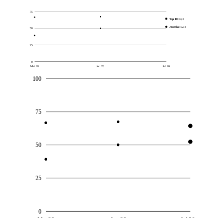
75
Top 10
64,3
Joomla!
52,4
50
25
0
Mai 26
Jun 26
Jul 26
100
75
50
25
0