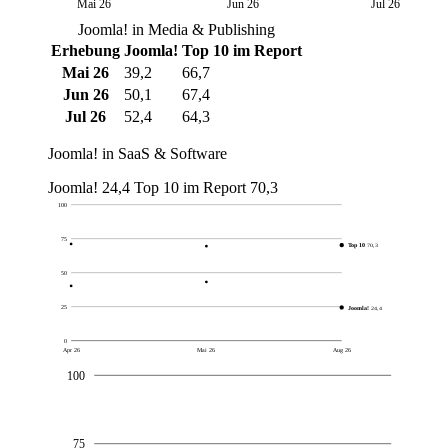
Mai 26
Jun 26
Jul 26
Joomla! in Media & Publishing
Erhebung
Joomla!
Top 10 im Report
Mai 26
39,2
66,7
Jun 26
50,1
67,4
Jul 26
52,4
64,3
Joomla! in SaaS & Software
Joomla!
24,4
Top 10 im Report
70,3
100
75
Top 10
70,3
50
25
Joomla!
24,4
0
Apr 26
Mai 26
Aug 26
100
75