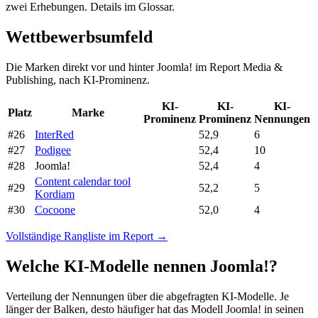
zwei Erhebungen. Details im Glossar.
Wettbewerbsumfeld
Die Marken direkt vor und hinter Joomla! im Report Media &
Publishing, nach KI-Prominenz.
KI-
KI-
KI-
Platz
Marke
Prominenz
Prominenz
Nennungen
#26
InterRed
52,9
6
#27
Podigee
52,4
10
#28
Joomla!
52,4
4
Content calendar tool
#29
52,2
5
Kordiam
#30
Cocoone
52,0
4
Vollständige Rangliste im Report →
Welche KI-Modelle nennen Joomla!?
Verteilung der Nennungen über die abgefragten KI-Modelle. Je
länger der Balken, desto häufiger hat das Modell Joomla! in seinen