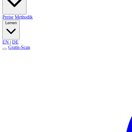
Preise
Methodik
Lernen
EN
|
DE
Gratis-Scan