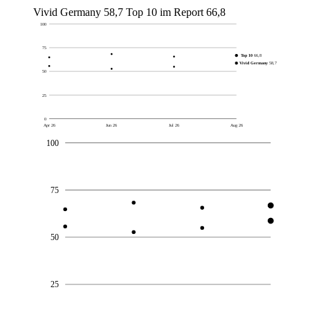
Vivid Germany
58,7
Top 10 im Report
66,8
100
75
Top 10
66,8
Vivid Germany
58,7
50
25
0
Apr 26
Jun 26
Jul 26
Aug 26
100
75
50
25