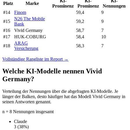
KI-
KI-
KI-
Platz
Marke
Prominenz
Prominenz
Nennungen
#14
Finom
59,4
9
N26 The Mobile
#15
59,2
9
Bank
#16
Vivid Germany
58,7
7
#17
HUK-COBURG
58,4
10
ARAG
#18
58,3
7
Versicherung
Vollständige Rangliste im Report →
Welche KI-Modelle nennen Vivid
Germany?
Verteilung der Nennungen über die abgefragten KI-Modelle. Je
länger der Balken, desto häufiger hat das Modell Vivid Germany in
seinen Antworten genannt.
n = 8 Nennungen insgesamt
Claude
3
(38%)