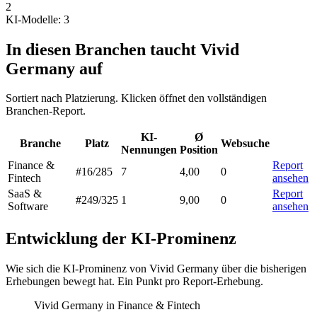
2
KI-Modelle: 3
In diesen Branchen taucht Vivid
Germany auf
Sortiert nach Platzierung. Klicken öffnet den vollständigen
Branchen-Report.
KI-
Ø
Branche
Platz
Websuche
Nennungen
Position
Finance &
Report
#16
/285
7
4,00
0
Fintech
ansehen
SaaS &
Report
#249
/325
1
9,00
0
Software
ansehen
Entwicklung der KI-Prominenz
Wie sich die KI-Prominenz von Vivid Germany über die bisherigen
Erhebungen bewegt hat. Ein Punkt pro Report-Erhebung.
Vivid Germany in Finance & Fintech