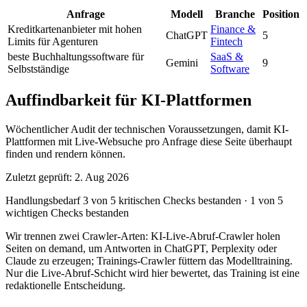
Anfrage
Modell
Branche
Position
Kreditkartenanbieter mit hohen
Finance &
ChatGPT
5
Limits für Agenturen
Fintech
beste Buchhaltungssoftware für
SaaS &
Gemini
9
Selbstständige
Software
Auffindbarkeit für KI-Plattformen
Wöchentlicher Audit der technischen Voraussetzungen, damit KI-
Plattformen mit Live-Websuche pro Anfrage diese Seite überhaupt
finden und rendern können.
Zuletzt geprüft: 2. Aug 2026
Handlungsbedarf
3 von 5 kritischen Checks bestanden
·
1 von 5
wichtigen Checks bestanden
Wir trennen zwei Crawler-Arten: KI-Live-Abruf-Crawler holen
Seiten on demand, um Antworten in ChatGPT, Perplexity oder
Claude zu erzeugen; Trainings-Crawler füttern das Modelltraining.
Nur die Live-Abruf-Schicht wird hier bewertet, das Training ist eine
redaktionelle Entscheidung.