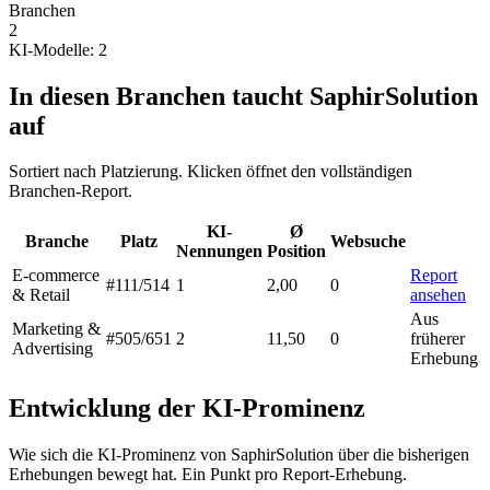
Branchen
2
KI-Modelle: 2
In diesen Branchen taucht SaphirSolution
auf
Sortiert nach Platzierung. Klicken öffnet den vollständigen
Branchen-Report.
KI-
Ø
Branche
Platz
Websuche
Nennungen
Position
E-commerce
Report
#111
/514
1
2,00
0
& Retail
ansehen
Aus
Marketing &
#505
/651
2
11,50
0
früherer
Advertising
Erhebung
Entwicklung der KI-Prominenz
Wie sich die KI-Prominenz von SaphirSolution über die bisherigen
Erhebungen bewegt hat. Ein Punkt pro Report-Erhebung.