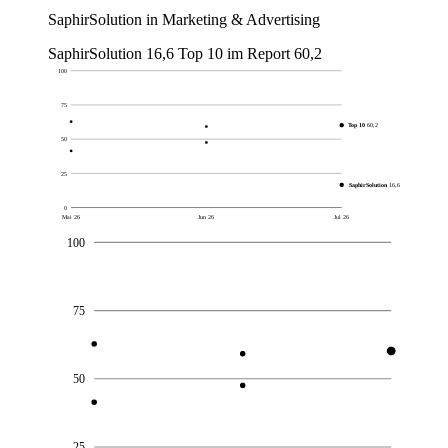
SaphirSolution in Marketing & Advertising
SaphirSolution
16,6
Top 10 im Report
60,2
100
75
Top 10
60,2
50
25
SaphirSolution
16,6
0
Mai 26
Jun 26
Jul 26
100
75
50
25