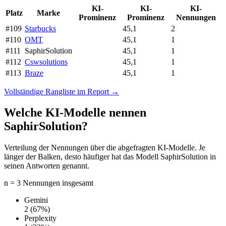
KI-
KI-
KI-
Platz
Marke
Prominenz
Prominenz
Nennungen
#109
Starbucks
45,1
2
#110
OMT
45,1
1
#111
SaphirSolution
45,1
1
#112
Cswsolutions
45,1
1
#113
Braze
45,1
1
Vollständige Rangliste im Report →
Welche KI-Modelle nennen
SaphirSolution?
Verteilung der Nennungen über die abgefragten KI-Modelle. Je
länger der Balken, desto häufiger hat das Modell SaphirSolution in
seinen Antworten genannt.
n = 3 Nennungen insgesamt
Gemini
2
(67%)
Perplexity