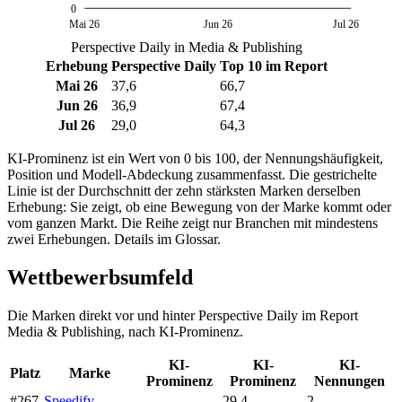
0
Mai 26
Jun 26
Jul 26
Perspective Daily in Media & Publishing
Erhebung
Perspective Daily
Top 10 im Report
Mai 26
37,6
66,7
Jun 26
36,9
67,4
Jul 26
29,0
64,3
KI-Prominenz ist ein Wert von 0 bis 100, der Nennungshäufigkeit,
Position und Modell-Abdeckung zusammenfasst. Die gestrichelte
Linie ist der Durchschnitt der zehn stärksten Marken derselben
Erhebung: Sie zeigt, ob eine Bewegung von der Marke kommt oder
vom ganzen Markt. Die Reihe zeigt nur Branchen mit mindestens
zwei Erhebungen. Details im Glossar.
Wettbewerbsumfeld
Die Marken direkt vor und hinter Perspective Daily im Report
Media & Publishing, nach KI-Prominenz.
KI-
KI-
KI-
Platz
Marke
Prominenz
Prominenz
Nennungen
#267
Speedify
29,4
2