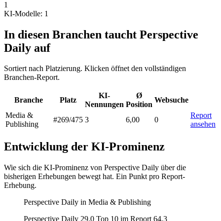
1
KI-Modelle: 1
In diesen Branchen taucht Perspective
Daily auf
Sortiert nach Platzierung. Klicken öffnet den vollständigen
Branchen-Report.
KI-
Ø
Branche
Platz
Websuche
Nennungen
Position
Media &
Report
#269
/475
3
6,00
0
Publishing
ansehen
Entwicklung der KI-Prominenz
Wie sich die KI-Prominenz von Perspective Daily über die
bisherigen Erhebungen bewegt hat. Ein Punkt pro Report-
Erhebung.
Perspective Daily in Media & Publishing
Perspective Daily
29,0
Top 10 im Report
64,3