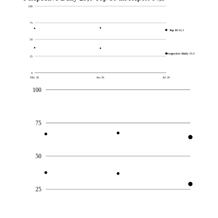
100
75
Top 10
64,3
50
Perspective Daily
29,0
25
0
Mai 26
Jun 26
Jul 26
100
75
50
25