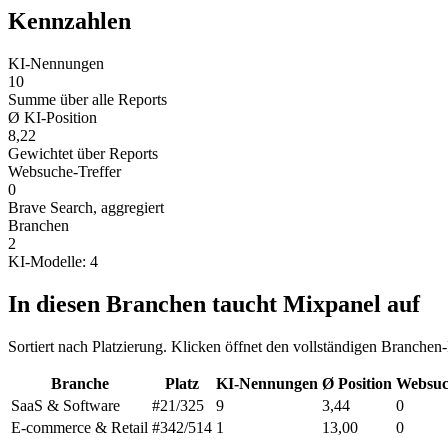
Kennzahlen
KI-Nennungen
10
Summe über alle Reports
Ø KI-Position
8,22
Gewichtet über Reports
Websuche-Treffer
0
Brave Search, aggregiert
Branchen
2
KI-Modelle: 4
In diesen Branchen taucht Mixpanel auf
Sortiert nach Platzierung. Klicken öffnet den vollständigen Branchen
Branche
Platz
KI-Nennungen
Ø Position
Websuc
SaaS & Software
#21
/325
9
3,44
0
E-commerce & Retail
#342
/514
1
13,00
0