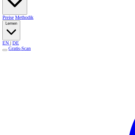
Preise
Methodik
Lernen
EN
|
DE
Gratis-Scan