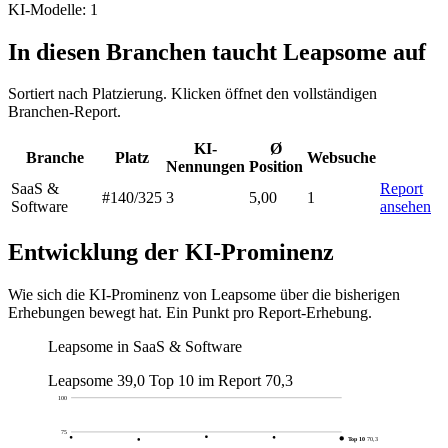
KI-Modelle: 1
In diesen Branchen taucht Leapsome auf
Sortiert nach Platzierung. Klicken öffnet den vollständigen
Branchen-Report.
KI-
Ø
Branche
Platz
Websuche
Nennungen
Position
SaaS &
Report
#140
/325
3
5,00
1
Software
ansehen
Entwicklung der KI-Prominenz
Wie sich die KI-Prominenz von Leapsome über die bisherigen
Erhebungen bewegt hat. Ein Punkt pro Report-Erhebung.
Leapsome in SaaS & Software
Leapsome
39,0
Top 10 im Report
70,3
100
75
Top 10
70,3