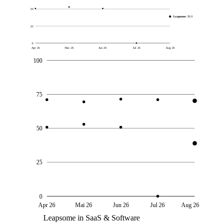
50
Leapsome
39,0
25
0
Apr 26
Mai 26
Jun 26
Jul 26
Aug 26
100
75
50
25
0
Apr 26
Mai 26
Jun 26
Jul 26
Aug 26
Leapsome in SaaS & Software