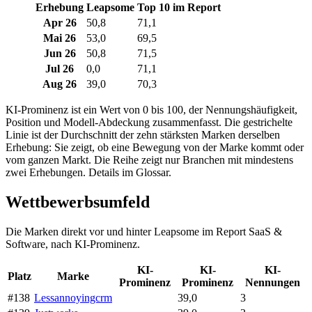
Erhebung
Leapsome
Top 10 im Report
Apr 26
50,8
71,1
Mai 26
53,0
69,5
Jun 26
50,8
71,5
Jul 26
0,0
71,1
Aug 26
39,0
70,3
KI-Prominenz ist ein Wert von 0 bis 100, der Nennungshäufigkeit,
Position und Modell-Abdeckung zusammenfasst. Die gestrichelte
Linie ist der Durchschnitt der zehn stärksten Marken derselben
Erhebung: Sie zeigt, ob eine Bewegung von der Marke kommt oder
vom ganzen Markt. Die Reihe zeigt nur Branchen mit mindestens
zwei Erhebungen. Details im Glossar.
Wettbewerbsumfeld
Die Marken direkt vor und hinter Leapsome im Report SaaS &
Software, nach KI-Prominenz.
KI-
KI-
KI-
Platz
Marke
Prominenz
Prominenz
Nennungen
#138
Lessannoyingcrm
39,0
3