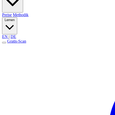
Preise
Methodik
Lernen
EN
|
DE
Gratis-Scan