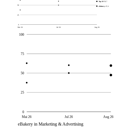
Top 10
59,7
50
eBakery
47,4
25
0
Mai 26
Jul 26
Aug 26
100
75
50
25
0
Mai 26
Jul 26
Aug 26
eBakery in Marketing & Advertising