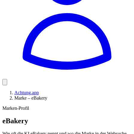
Achtung.app
Marke – eBakery
Marken-Profil
eBakery
Wie oft die KI eBakery nennt und wo die Marke in der Websuche