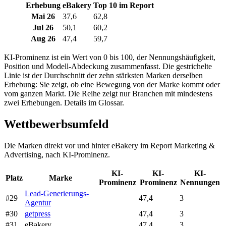
Erhebung
eBakery
Top 10 im Report
Mai 26
37,6
62,8
Jul 26
50,1
60,2
Aug 26
47,4
59,7
KI-Prominenz ist ein Wert von 0 bis 100, der Nennungshäufigkeit,
Position und Modell-Abdeckung zusammenfasst. Die gestrichelte
Linie ist der Durchschnitt der zehn stärksten Marken derselben
Erhebung: Sie zeigt, ob eine Bewegung von der Marke kommt oder
vom ganzen Markt. Die Reihe zeigt nur Branchen mit mindestens
zwei Erhebungen. Details im Glossar.
Wettbewerbsumfeld
Die Marken direkt vor und hinter eBakery im Report Marketing &
Advertising, nach KI-Prominenz.
KI-
KI-
KI-
Platz
Marke
Prominenz
Prominenz
Nennungen
Lead-Generierungs-
#29
47,4
3
Agentur
#30
getpress
47,4
3
#31
eBakery
47,4
3