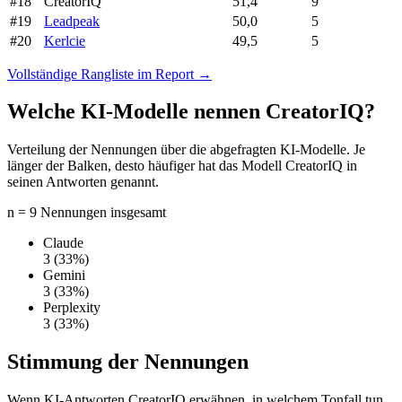
#18
CreatorIQ
51,4
9
#19
Leadpeak
50,0
5
#20
Kerlcie
49,5
5
Vollständige Rangliste im Report →
Welche KI-Modelle nennen CreatorIQ?
Verteilung der Nennungen über die abgefragten KI-Modelle. Je
länger der Balken, desto häufiger hat das Modell CreatorIQ in
seinen Antworten genannt.
n = 9 Nennungen insgesamt
Claude
3
(33%)
Gemini
3
(33%)
Perplexity
3
(33%)
Stimmung der Nennungen
Wenn KI-Antworten CreatorIQ erwähnen, in welchem Tonfall tun