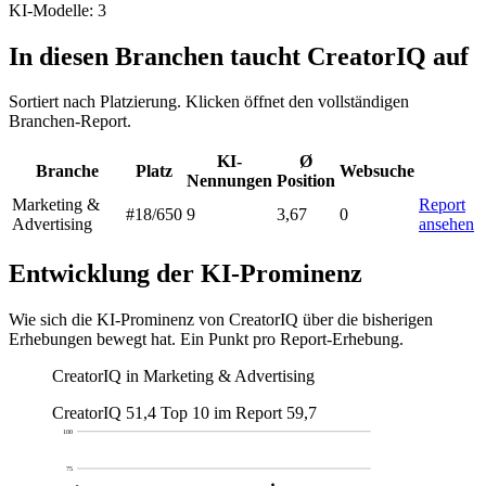
KI-Modelle: 3
In diesen Branchen taucht CreatorIQ auf
Sortiert nach Platzierung. Klicken öffnet den vollständigen
Branchen-Report.
KI-
Ø
Branche
Platz
Websuche
Nennungen
Position
Marketing &
Report
#18
/650
9
3,67
0
Advertising
ansehen
Entwicklung der KI-Prominenz
Wie sich die KI-Prominenz von CreatorIQ über die bisherigen
Erhebungen bewegt hat. Ein Punkt pro Report-Erhebung.
CreatorIQ in Marketing & Advertising
CreatorIQ
51,4
Top 10 im Report
59,7
100
75