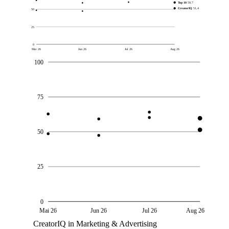
Top 10
59,7
CreatorIQ
51,4
50
25
0
Mai 26
Jun 26
Jul 26
Aug 26
100
75
50
25
0
Mai 26
Jun 26
Jul 26
Aug 26
CreatorIQ in Marketing & Advertising