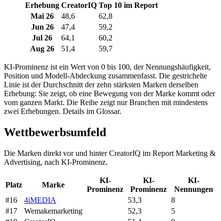
Erhebung
CreatorIQ
Top 10 im Report
Mai 26
48,6
62,8
Jun 26
47,4
59,2
Jul 26
64,1
60,2
Aug 26
51,4
59,7
KI-Prominenz ist ein Wert von 0 bis 100, der Nennungshäufigkeit,
Position und Modell-Abdeckung zusammenfasst. Die gestrichelte
Linie ist der Durchschnitt der zehn stärksten Marken derselben
Erhebung: Sie zeigt, ob eine Bewegung von der Marke kommt oder
vom ganzen Markt. Die Reihe zeigt nur Branchen mit mindestens
zwei Erhebungen. Details im Glossar.
Wettbewerbsumfeld
Die Marken direkt vor und hinter CreatorIQ im Report Marketing &
Advertising, nach KI-Prominenz.
KI-
KI-
KI-
Platz
Marke
Prominenz
Prominenz
Nennungen
#16
4iMEDIA
53,3
8
#17
Wemakemarketing
52,3
5