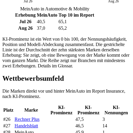
Jul 26
Aug 26
MeinAuto in Automotive & Mobility
Erhebung
MeinAuto
Top 10 im Report
Jul 26
40,5
65,1
Aug 26
37,0
65,2
KI-Prominenz ist ein Wert von 0 bis 100, der Nennungshäufigkeit,
Position und Modell-Abdeckung zusammenfasst. Die gestrichelte
Linie ist der Durchschnitt der zehn stärksten Marken derselben
Erhebung: Sie zeigt, ob eine Bewegung von der Marke kommt oder
vom ganzen Markt. Die Reihe zeigt nur Branchen mit mindestens
zwei Erhebungen. Details im Glossar.
Wettbewerbsumfeld
Die Marken direkt vor und hinter MeinAuto im Report Insurance,
nach KI-Prominenz.
KI-
KI-
KI-
Platz
Marke
Prominenz
Prominenz
Nennungen
#26
Rechner Plus
47,5
3
#27
Handelsblatt
46,5
14
#28
MeinAuto
45,9
1