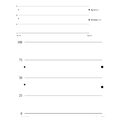
75
Top 10
65,2
50
MeinAuto
37,0
25
0
Jul 26
Aug 26
100
75
50
25
0