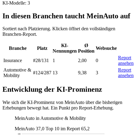
KI-Modelle: 3
In diesen Branchen taucht MeinAuto auf
Sortiert nach Platzierung. Klicken öffnet den vollständigen
Branchen-Report.
KI-
Ø
Branche
Platz
Websuche
Nennungen
Position
Report
Insurance
#28
/131
1
2,00
0
ansehen
Automotive &
Report
#124
/287
13
9,38
3
Mobility
ansehen
Entwicklung der KI-Prominenz
Wie sich die KI-Prominenz von MeinAuto über die bisherigen
Erhebungen bewegt hat. Ein Punkt pro Report-Erhebung.
MeinAuto in Automotive & Mobility
MeinAuto
37,0
Top 10 im Report
65,2
100