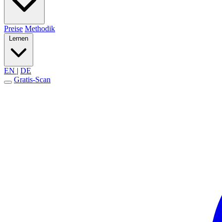
Preise
Methodik
Lernen
EN
|
DE
Gratis-Scan