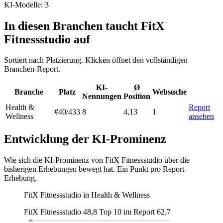
KI-Modelle: 3
In diesen Branchen taucht FitX
Fitnessstudio auf
Sortiert nach Platzierung. Klicken öffnet den vollständigen
Branchen-Report.
KI-
Ø
Branche
Platz
Websuche
Nennungen
Position
Health &
Report
#40
/433
8
4,13
1
Wellness
ansehen
Entwicklung der KI-Prominenz
Wie sich die KI-Prominenz von FitX Fitnessstudio über die
bisherigen Erhebungen bewegt hat. Ein Punkt pro Report-
Erhebung.
FitX Fitnessstudio in Health & Wellness
FitX Fitnessstudio
48,8
Top 10 im Report
62,7
100