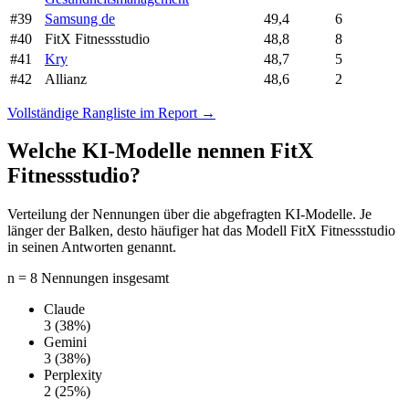
#39
Samsung de
49,4
6
#40
FitX Fitnessstudio
48,8
8
#41
Kry
48,7
5
#42
Allianz
48,6
2
Vollständige Rangliste im Report →
Welche KI-Modelle nennen FitX
Fitnessstudio?
Verteilung der Nennungen über die abgefragten KI-Modelle. Je
länger der Balken, desto häufiger hat das Modell FitX Fitnessstudio
in seinen Antworten genannt.
n = 8 Nennungen insgesamt
Claude
3
(38%)
Gemini
3
(38%)
Perplexity
2
(25%)