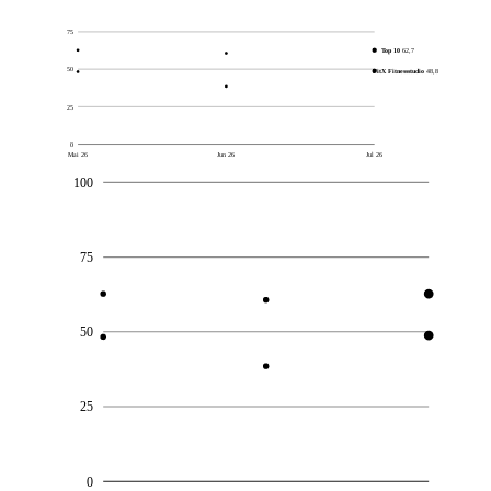
75
Top 10
62,7
50
FitX Fitnessstudio
48,8
25
0
Mai 26
Jun 26
Jul 26
100
75
50
25
0