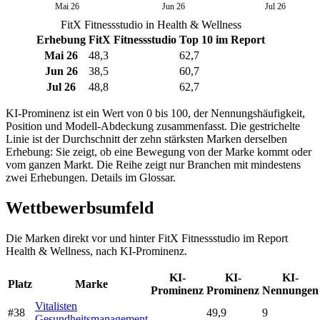
Mai 26
Jun 26
Jul 26
FitX Fitnessstudio in Health & Wellness
Erhebung
FitX Fitnessstudio
Top 10 im Report
Mai 26
48,3
62,7
Jun 26
38,5
60,7
Jul 26
48,8
62,7
KI-Prominenz ist ein Wert von 0 bis 100, der Nennungshäufigkeit,
Position und Modell-Abdeckung zusammenfasst. Die gestrichelte
Linie ist der Durchschnitt der zehn stärksten Marken derselben
Erhebung: Sie zeigt, ob eine Bewegung von der Marke kommt oder
vom ganzen Markt. Die Reihe zeigt nur Branchen mit mindestens
zwei Erhebungen. Details im Glossar.
Wettbewerbsumfeld
Die Marken direkt vor und hinter FitX Fitnessstudio im Report
Health & Wellness, nach KI-Prominenz.
KI-
KI-
KI-
Platz
Marke
Prominenz
Prominenz
Nennungen
Vitalisten
#38
49,9
9
Gesundheitsmanagement