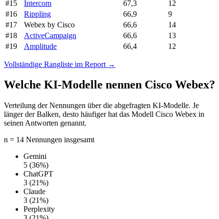
#15
Intercom
67,3
12
#16
Rippling
66,9
9
#17
Webex by Cisco
66,6
14
#18
ActiveCampaign
66,6
13
#19
Amplitude
66,4
12
Vollständige Rangliste im Report →
Welche KI-Modelle nennen Cisco Webex?
Verteilung der Nennungen über die abgefragten KI-Modelle. Je
länger der Balken, desto häufiger hat das Modell Cisco Webex in
seinen Antworten genannt.
n = 14 Nennungen insgesamt
Gemini
5
(36%)
ChatGPT
3
(21%)
Claude
3
(21%)
Perplexity
3
(21%)