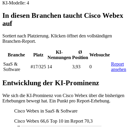
KI-Modelle: 4
In diesen Branchen taucht Cisco Webex
auf
Sortiert nach Platzierung. Klicken öffnet den vollständigen
Branchen-Report.
KI-
Ø
Branche
Platz
Websuche
Nennungen
Position
SaaS &
Report
#17
/325
14
3,93
0
Software
ansehen
Entwicklung der KI-Prominenz
Wie sich die KI-Prominenz von Cisco Webex über die bisherigen
Erhebungen bewegt hat. Ein Punkt pro Report-Erhebung.
Cisco Webex in SaaS & Software
Cisco Webex
66,6
Top 10 im Report
70,3
100