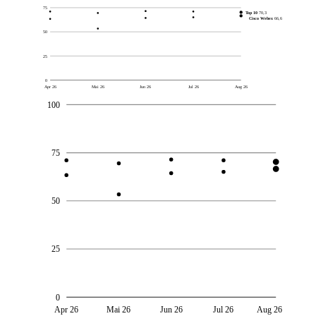
75
Top 10
70,3
Cisco Webex
66,6
50
25
0
Apr 26
Mai 26
Jun 26
Jul 26
Aug 26
100
75
50
25
0
Apr 26
Mai 26
Jun 26
Jul 26
Aug 26