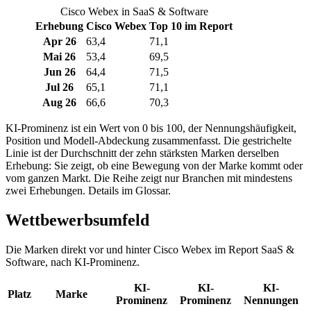
Cisco Webex in SaaS & Software
Erhebung
Cisco Webex
Top 10 im Report
Apr 26
63,4
71,1
Mai 26
53,4
69,5
Jun 26
64,4
71,5
Jul 26
65,1
71,1
Aug 26
66,6
70,3
KI-Prominenz ist ein Wert von 0 bis 100, der Nennungshäufigkeit,
Position und Modell-Abdeckung zusammenfasst. Die gestrichelte
Linie ist der Durchschnitt der zehn stärksten Marken derselben
Erhebung: Sie zeigt, ob eine Bewegung von der Marke kommt oder
vom ganzen Markt. Die Reihe zeigt nur Branchen mit mindestens
zwei Erhebungen. Details im Glossar.
Wettbewerbsumfeld
Die Marken direkt vor und hinter Cisco Webex im Report SaaS &
Software, nach KI-Prominenz.
KI-
KI-
KI-
Platz
Marke
Prominenz
Prominenz
Nennungen