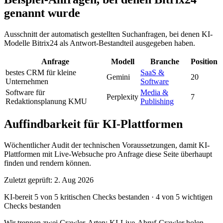
genannt wurde
Ausschnitt der automatisch gestellten Suchanfragen, bei denen KI-
Modelle Bitrix24 als Antwort-Bestandteil ausgegeben haben.
Anfrage
Modell
Branche
Position
bestes CRM für kleine
SaaS &
Gemini
20
Unternehmen
Software
Software für
Media &
Perplexity
7
Redaktionsplanung KMU
Publishing
Auffindbarkeit für KI-Plattformen
Wöchentlicher Audit der technischen Voraussetzungen, damit KI-
Plattformen mit Live-Websuche pro Anfrage diese Seite überhaupt
finden und rendern können.
Zuletzt geprüft: 2. Aug 2026
KI-bereit
5 von 5 kritischen Checks bestanden
·
4 von 5 wichtigen
Checks bestanden
Wir trennen zwei Crawler-Arten: KI-Live-Abruf-Crawler holen