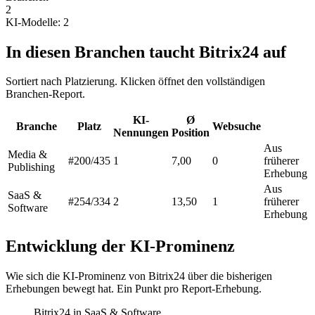
2
KI-Modelle: 2
In diesen Branchen taucht Bitrix24 auf
Sortiert nach Platzierung. Klicken öffnet den vollständigen
Branchen-Report.
KI-
Ø
Branche
Platz
Websuche
Nennungen
Position
Aus
Media &
#200
/435
1
7,00
0
früherer
Publishing
Erhebung
Aus
SaaS &
#254
/334
2
13,50
1
früherer
Software
Erhebung
Entwicklung der KI-Prominenz
Wie sich die KI-Prominenz von Bitrix24 über die bisherigen
Erhebungen bewegt hat. Ein Punkt pro Report-Erhebung.
Bitrix24 in SaaS & Software