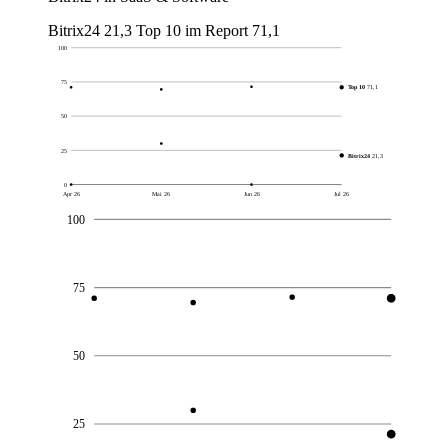
Bitrix24
21,3
Top 10 im Report
71,1
100
75
Top 10
71,1
50
25
Bitrix24
21,3
0
Apr 26
Mai 26
Jun 26
Jul 26
100
75
50
25