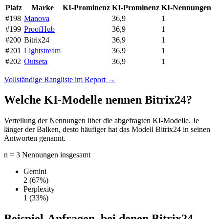
Platz
Marke
KI-Prominenz
KI-Prominenz
KI-Nennungen
#198
Manova
36,9
1
#199
ProofHub
36,9
1
#200
Bitrix24
36,9
1
#201
Lightstream
36,9
1
#202
Outseta
36,9
1
Vollständige Rangliste im Report →
Welche KI-Modelle nennen Bitrix24?
Verteilung der Nennungen über die abgefragten KI-Modelle. Je
länger der Balken, desto häufiger hat das Modell Bitrix24 in seinen
Antworten genannt.
n = 3 Nennungen insgesamt
Gemini
2
(67%)
Perplexity
1
(33%)
Beispiel-Anfragen, bei denen Bitrix24