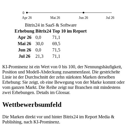
0
Apr 26
Mai 26
Jun 26
Jul 26
Bitrix24 in SaaS & Software
Erhebung
Bitrix24
Top 10 im Report
Apr 26
0,0
71,1
Mai 26
30,0
69,5
Jun 26
0,0
71,5
Jul 26
21,3
71,1
KI-Prominenz ist ein Wert von 0 bis 100, der Nennungshäufigkeit,
Position und Modell-Abdeckung zusammenfasst. Die gestrichelte
Linie ist der Durchschnitt der zehn stärksten Marken derselben
Erhebung: Sie zeigt, ob eine Bewegung von der Marke kommt oder
vom ganzen Markt. Die Reihe zeigt nur Branchen mit mindestens
zwei Erhebungen. Details im Glossar.
Wettbewerbsumfeld
Die Marken direkt vor und hinter Bitrix24 im Report Media &
Publishing, nach KI-Prominenz.