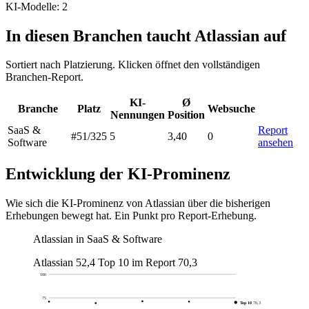
KI-Modelle: 2
In diesen Branchen taucht Atlassian auf
Sortiert nach Platzierung. Klicken öffnet den vollständigen
Branchen-Report.
KI-
Ø
Branche
Platz
Websuche
Nennungen
Position
SaaS &
Report
#51
/325
5
3,40
0
Software
ansehen
Entwicklung der KI-Prominenz
Wie sich die KI-Prominenz von Atlassian über die bisherigen
Erhebungen bewegt hat. Ein Punkt pro Report-Erhebung.
Atlassian in SaaS & Software
Atlassian
52,4
Top 10 im Report
70,3
100
75
Top 10
70,3