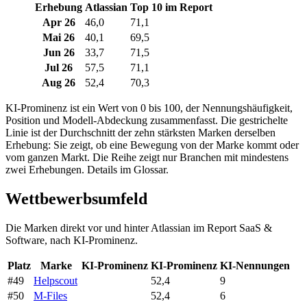
Erhebung
Atlassian
Top 10 im Report
Apr 26
46,0
71,1
Mai 26
40,1
69,5
Jun 26
33,7
71,5
Jul 26
57,5
71,1
Aug 26
52,4
70,3
KI-Prominenz ist ein Wert von 0 bis 100, der Nennungshäufigkeit,
Position und Modell-Abdeckung zusammenfasst. Die gestrichelte
Linie ist der Durchschnitt der zehn stärksten Marken derselben
Erhebung: Sie zeigt, ob eine Bewegung von der Marke kommt oder
vom ganzen Markt. Die Reihe zeigt nur Branchen mit mindestens
zwei Erhebungen. Details im Glossar.
Wettbewerbsumfeld
Die Marken direkt vor und hinter Atlassian im Report SaaS &
Software, nach KI-Prominenz.
Platz
Marke
KI-Prominenz
KI-Prominenz
KI-Nennungen
#49
Helpscout
52,4
9
#50
M-Files
52,4
6