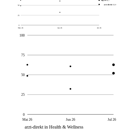
Top 10
62,7
arzt-direkt
52,0
50
25
0
Mai 26
Jun 26
Jul 26
100
75
50
25
0
Mai 26
Jun 26
Jul 26
arzt-direkt in Health & Wellness