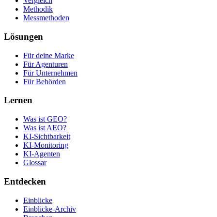
Vergleich
Methodik
Messmethoden
Lösungen
Für deine Marke
Für Agenturen
Für Unternehmen
Für Behörden
Lernen
Was ist GEO?
Was ist AEO?
KI-Sichtbarkeit
KI-Monitoring
KI-Agenten
Glossar
Entdecken
Einblicke
Einblicke-Archiv