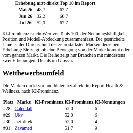
Erhebung
arzt-direkt
Top 10 im Report
Mai 26
48,7
62,7
Jun 26
32,2
60,7
Jul 26
52,0
62,7
KI-Prominenz ist ein Wert von 0 bis 100, der Nennungshäufigkeit,
Position und Modell-Abdeckung zusammenfasst. Die gestrichelte
Linie ist der Durchschnitt der zehn stärksten Marken derselben
Erhebung: Sie zeigt, ob eine Bewegung von der Marke kommt oder
vom ganzen Markt. Die Reihe zeigt nur Branchen mit mindestens
zwei Erhebungen. Details im Glossar.
Wettbewerbsumfeld
Die Marken direkt vor und hinter arzt-direkt im Report Health &
Wellness, nach KI-Prominenz.
Platz
Marke
KI-Prominenz
KI-Prominenz
KI-Nennungen
#28
Calendall
52,0
6
#29
Ukv
52,0
6
#30
arzt-direkt
52,0
4
#31
Zavamed
51,7
9