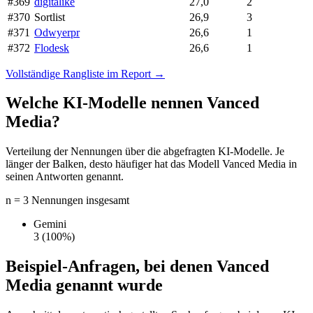
#369
digitalike
27,0
2
#370
Sortlist
26,9
3
#371
Odwyerpr
26,6
1
#372
Flodesk
26,6
1
Vollständige Rangliste im Report →
Welche KI-Modelle nennen Vanced
Media?
Verteilung der Nennungen über die abgefragten KI-Modelle. Je
länger der Balken, desto häufiger hat das Modell Vanced Media in
seinen Antworten genannt.
n = 3 Nennungen insgesamt
Gemini
3
(100%)
Beispiel-Anfragen, bei denen Vanced
Media genannt wurde