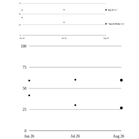
75
Top 10
59,7
50
Vanced Media
26,9
25
0
Jun 26
Jul 26
Aug 26
100
75
50
25
0
Jun 26
Jul 26
Aug 26