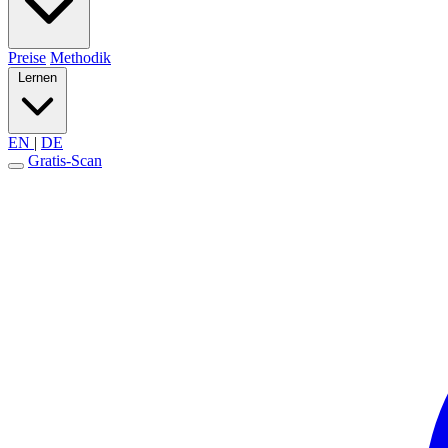
Preise
Methodik
Lernen
EN
|
DE
Gratis-Scan