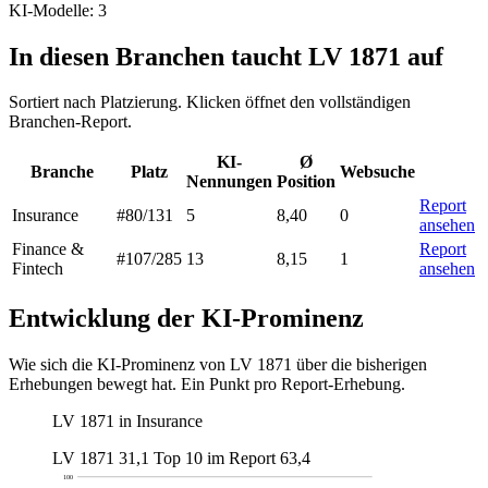
KI-Modelle: 3
In diesen Branchen taucht LV 1871 auf
Sortiert nach Platzierung. Klicken öffnet den vollständigen
Branchen-Report.
KI-
Ø
Branche
Platz
Websuche
Nennungen
Position
Report
Insurance
#80
/131
5
8,40
0
ansehen
Finance &
Report
#107
/285
13
8,15
1
Fintech
ansehen
Entwicklung der KI-Prominenz
Wie sich die KI-Prominenz von LV 1871 über die bisherigen
Erhebungen bewegt hat. Ein Punkt pro Report-Erhebung.
LV 1871 in Insurance
LV 1871
31,1
Top 10 im Report
63,4
100