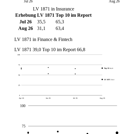
Jul 26
Aug 26
LV 1871 in Insurance
Erhebung
LV 1871
Top 10 im Report
Jul 26
35,5
65,3
Aug 26
31,1
63,4
LV 1871 in Finance & Fintech
LV 1871
39,0
Top 10 im Report
66,8
100
75
Top 10
66,8
50
LV 1871
39,0
25
0
Apr 26
Jun 26
Jul 26
Aug 26
100
75