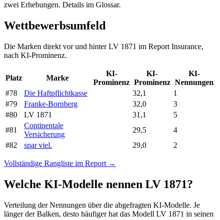
zwei Erhebungen. Details im Glossar.
Wettbewerbsumfeld
Die Marken direkt vor und hinter LV 1871 im Report Insurance,
nach KI-Prominenz.
KI-
KI-
KI-
Platz
Marke
Prominenz
Prominenz
Nennungen
#78
Die Haftpflichtkasse
32,1
1
#79
Franke-Bornberg
32,0
3
#80
LV 1871
31,1
5
Continentale
#81
29,5
4
Versicherung
#82
spar viel.
29,0
2
Vollständige Rangliste im Report →
Welche KI-Modelle nennen LV 1871?
Verteilung der Nennungen über die abgefragten KI-Modelle. Je
länger der Balken, desto häufiger hat das Modell LV 1871 in seinen