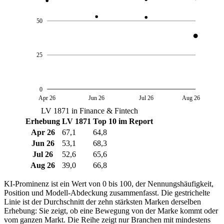
50
25
0
Apr 26
Jun 26
Jul 26
Aug 26
LV 1871 in Finance & Fintech
Erhebung
LV 1871
Top 10 im Report
Apr 26
67,1
64,8
Jun 26
53,1
68,3
Jul 26
52,6
65,6
Aug 26
39,0
66,8
KI-Prominenz ist ein Wert von 0 bis 100, der Nennungshäufigkeit,
Position und Modell-Abdeckung zusammenfasst. Die gestrichelte
Linie ist der Durchschnitt der zehn stärksten Marken derselben
Erhebung: Sie zeigt, ob eine Bewegung von der Marke kommt oder
vom ganzen Markt. Die Reihe zeigt nur Branchen mit mindestens