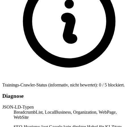
Trainings-Crawler-Status (informativ, nicht bewertet): 0 / 5 blockiert.
Diagnose
JSON-LD-Typen
BreadcrumbList, LocalBusiness, Organization, WebPage,
WebSite
SEO-Hygiene; laut Google kein direkter Hebel für KI-Zitate.