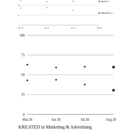
Top 10
59,7
50
KREATED
30,5
25
0
Mai 26
Jun 26
Jul 26
Aug 26
100
75
50
25
0
Mai 26
Jun 26
Jul 26
Aug 26
KREATED in Marketing & Advertising